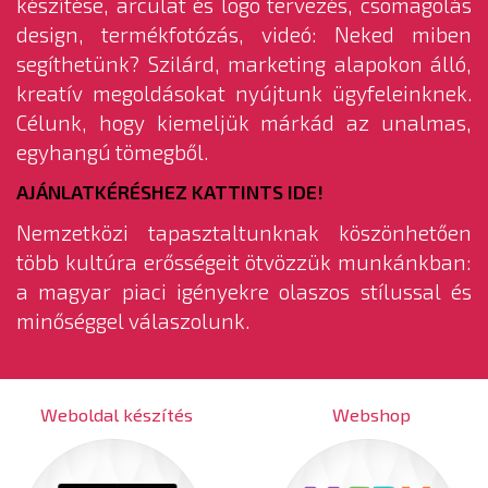
készítése, arculat és logo tervezés, csomagolás
design, termékfotózás, videó: Neked miben
segíthetünk? Szilárd, marketing alapokon álló,
kreatív megoldásokat nyújtunk ügyfeleinknek.
Célunk, hogy kiemeljük márkád az unalmas,
egyhangú tömegből.
AJÁNLATKÉRÉSHEZ KATTINTS IDE!
Nemzetközi tapasztaltunknak köszönhetően
több kultúra erősségeit ötvözzük munkánkban:
a magyar piaci igényekre olaszos stílussal és
minőséggel válaszolunk.
Weboldal készítés
Webshop