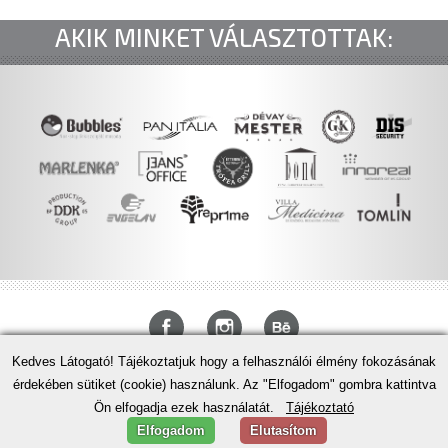
AKIK MINKET VÁLASZTOTTAK:
Kedves Látogató! Tájékoztatjuk hogy a felhasználói élmény fokozásának
Stefano Design Studio
érdekében sütiket (cookie) használunk. Az "Elfogadom" gombra kattintva
Ön elfogadja ezek használatát.
Tájékoztató
Imagine to Design. Design to Succeed.
Elfogadom
Elutasítom