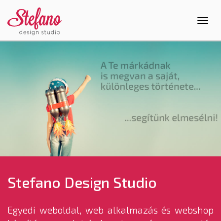
Stefano Design Studio
Egyedi weboldal, web alkalmazás és webshop